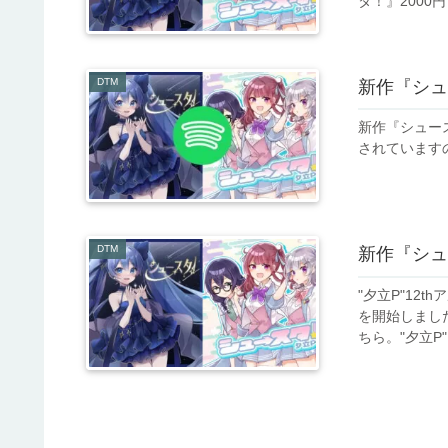
タ！』2000円 
DTM
新作『シュ
新作『シュー
されています
DTM
新作『シュ
"夕立P"12
を開始しまし
ちら。"夕立P"