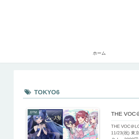
ホーム
TOKYO6
DTM
THE VO
THE VOC＠
11/23(祝)