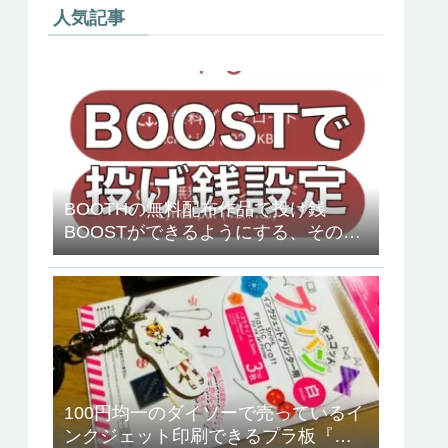
人気記事
BOOTHの無料配布作品で投げ銭
BOOSTができるようにする、その方
法
100円均一のダイソーで売っているイ
ンクジェット印刷できるプラ板『キ