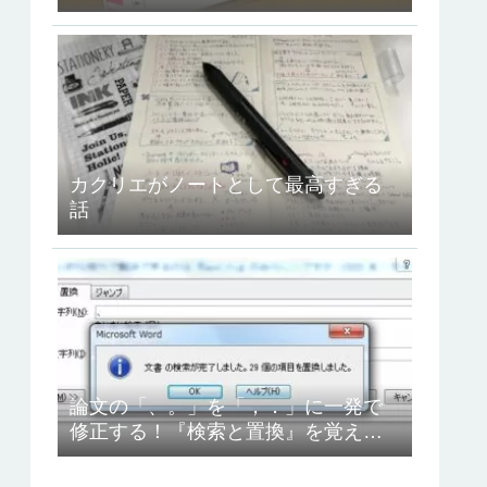
ュコット』を使ってみたよ！
カクリエがノートとして最高すぎる
話
論文の「、。」を「，．」に一発で
修正する！『検索と置換』を覚えよ
う