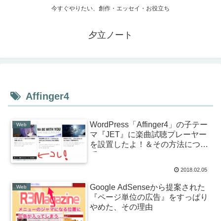
今すぐやりたい、創作・エッセイ・お役立ち
夕立ノート
Affinger4
WordPress「Affinger4」の子テー
Web
マ『JET』に楽曲試聴プレーヤー
を設置したよ！＆その方法につい
て。
2018.02.05
Google AdSenseから提案された
Web
『ページ単位の広告』をすっぱり
やめた、その理由