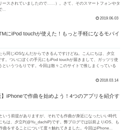
リースされていましたので……）。さて、そのスマートフォンやタ
..
2019.06.03
MにiPod touchが使えた！もっと手軽になるモバイ
たら同じiOSなんだからできるんですけどね。こんにちは、夕立
y)です。ついにぼくの手元にもiPod touchが届きまして、ガッツリ使
うというつもりです。今回は散々このサイトで推しまくっている
2018.03.14
年版】iPhoneで作曲を始めよう！4つのアプリを紹介す
が必要という前提がありますが、それでも作曲が身近になったいい時代
ちは、夕立P(@Yu_dachiP)です。弊ブログでは以前よりiOS、も
eで作曲をすることについて度々触れてきました。今回はiPhone...