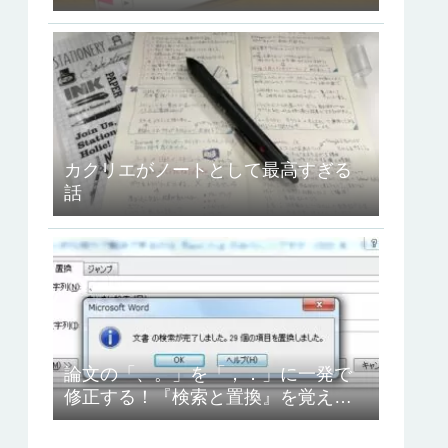
ュコット』を使ってみたよ！
カクリエがノートとして最高すぎる
話
論文の「、。」を「，．」に一発で
修正する！『検索と置換』を覚えよ
う