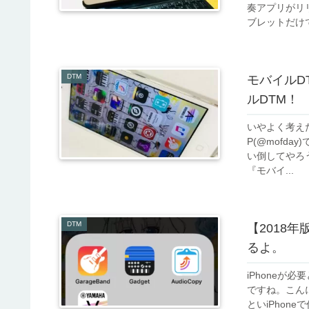
奏アプリがリ
ブレットだけで.
DTM
モバイルDT
ルDTM！
いやよく考え
P(@mofda
い倒してやろ
『モバイ...
DTM
【2018
るよ。
iPhone
ですね。こんに
といiPhon