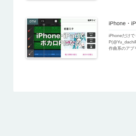
DTM
iPhone・
iPhoneだ
P(@Yu_da
作曲系のアプ