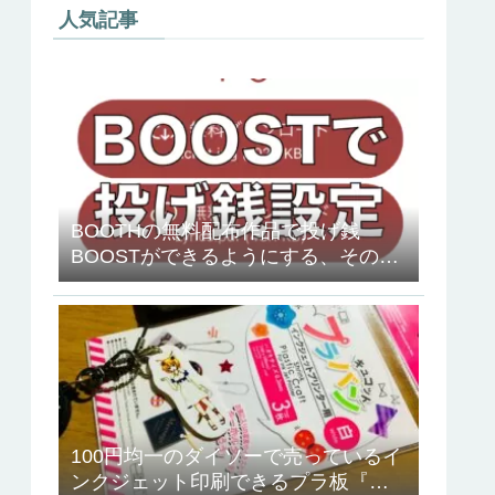
人気記事
BOOTHの無料配布作品で投げ銭
BOOSTができるようにする、その方
法
100円均一のダイソーで売っているイ
ンクジェット印刷できるプラ板『キ