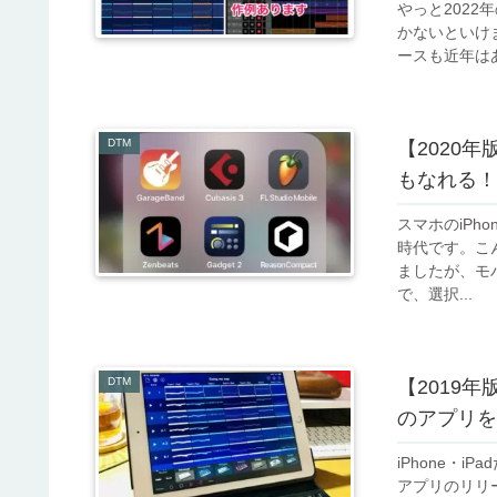
やっと202
かないといけ
ースも近年はあ.
DTM
【2020
もなれる！
スマホのiPh
時代です。こん
ましたが、モ
で、選択...
DTM
【2019年
のアプリを
iPhone・
アプリのリリ