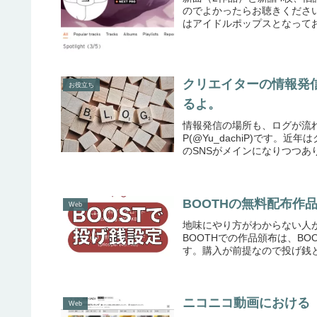
のでよかったらお聴きくださ
はアイドルポップスとなってお
クリエイターの情報発
お役立ち
るよ。
情報発信の場所も、ログが流
P(@Yu_dachiP)です。近年
のSNSがメインになりつつあり
BOOTHの無料配布作
Web
地味にやり方がわからない人が多
BOOTHでの作品頒布は、B
す。購入が前提なので投げ銭と
ニコニコ動画における
Web