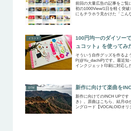
前回の大量広告の記事をご覧
初の1000View/1日を軽く
にもチラホラ見かけた「こんな
100円均一のダイソ
イラスト
ュコット』を使ってみ
そういう自作グッズを作るよ
P(@Yu_dachiP)です
インクジェット印刷に対応した
新作に向けて楽曲をINC
DTM
新作に向けてのINCH UP
き）。原曲はこちら、結月ゆか
ングロード【VOCALOIDオ