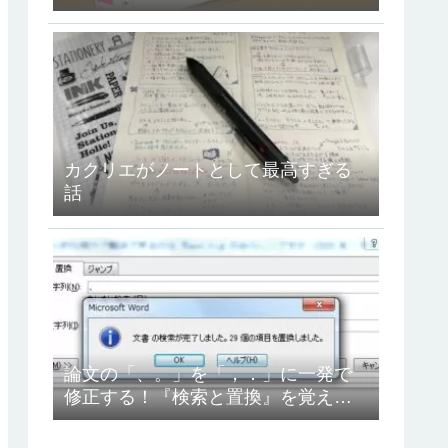
ュコット』を使ってみたよ！
カクリエがノートとして最高すぎる
話
論文の「、。」を「，．」に一発で
修正する！『検索と置換』を覚えよ
う