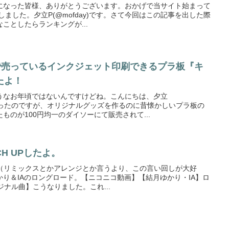
になった皆様、ありがとうございます。おかげで当サイト始まって
突破しました。夕立P(@mofday)です。さて今回はこの記事を出した際
ことしたらランキングが...
ーで売っているインクジェット印刷できるプラ板『キ
たよ！
うなお年頃ではないんですけどね。こんにちは、夕立
。最近知ったのですが、オリジナルグッズを作るのに昔懐かしいプラ板の
ものが100円均一のダイソーにて販売されて...
H UPしたよ。
です（リミックスとかアレンジとか言うより、この言い回しが大好
り＆IAのロングロード。【ニコニコ動画】【結月ゆかり・IA】ロ
リジナル曲】こうなりました。これ...