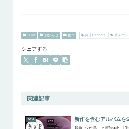
DTM
お知らせ
創作
終末Records
終末コン
シェアする
関連記事
新作を含むアルバムをSo
DTM
新曲（2作品）と新譜4枚、旧譜