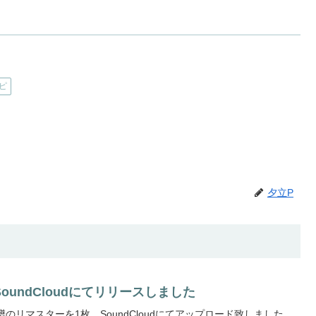
ピ
夕立P
undCloudにてリリースしました
のリマスターを1枚、SoundCloudにてアップロード致しました