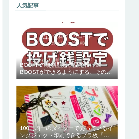
人気記事
BOOTHの無料配布作品で投げ銭
BOOSTができるようにする、その方
法
100円均一のダイソーで売っているイ
ンクジェット印刷できるプラ板『キ