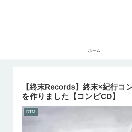
ホーム
【終末Records】終末×紀行コン
を作りました【コンピCD】
DTM