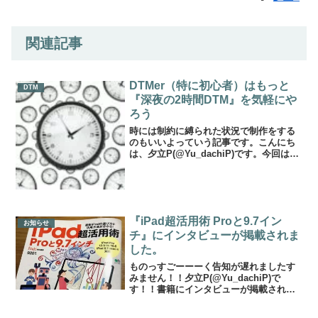
関連記事
DTMer（特に初心者）はもっと
DTM
『深夜の2時間DTM』を気軽にや
ろう
時には制約に縛られた状況で制作をする
のもいいよっていう記事です。こんにち
は、夕立P(@Yu_dachiP)です。今回はつ
いに300回開催を越えたTwitter上のDTM
企画『深夜の2時間DTM』に様々な角度か
らスポットを当ててお話したいと思...
『iPad超活用術 Proと9.7イン
お知らせ
チ』にインタビューが掲載されま
した。
ものっすごーーーく告知が遅れましたす
みません！！夕立P(@Yu_dachiP)で
す！！書籍にインタビューが掲載された
よなんとflick!編集部から出ているムック
『iPad超活用術 Proと9.7インチ』にて、