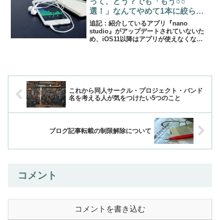
って、どう？でも「もう○○
選！」なんてやめて1本に絞らな
い？
追記：紹介しているアプリ『nano
studio』がアップデートされていないた
め、iOS11以降はアプリが使えなくなり
ました。現在、nano studio2を開発中と
の噂もありますが……どうなることや
ら。関連記事2018年版の記事はこちら
で...
これから同人サークル・プロジェクト・バンド
名を考える人が気をつけたい5つのこと
ブログ記事転載の制限解除について
コメント
コメントを書き込む