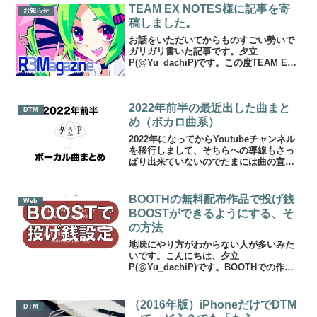
ぼくのインタビューが掲載されまし...
TEAM EX NOTES様に記事を寄
お知らせ
稿しました。
お話をいただいてからものすごい勢いで
ガリガリ書いた記事です。夕立
P(@Yu_dachiP)です。この度TEAM EX
NOTES様からご依頼いただき『リスナー
目線で考える、アマチュア・同人音楽を
聴く意味、作る意味』という記事をアマ
2022年前半の最近出した曲まと
チュア音楽...
DTM
め（ボカロ曲系）
2022年になってからYoutubeチャンネル
を移行しまして、そちらへの導線もさっ
ぱり出来ていないのでたまには曲の宣伝
記事的なものも出そうかなって。こんに
ちわ、夕立P(@Yu_dachiP)です。今回の
記事では、最近(2022年4月時点)動...
BOOTHの無料配布作品で投げ銭
Web
BOOSTができるようにする、そ
の方法
地味にやり方がわからない人が多いみた
いです。こんにちは、夕立
P(@Yu_dachiP)です。BOOTHでの作品
頒布は、BOOSTという機能によって作者
に支払うお金を増やすことができます。
購入が前提なので投げ銭とはちょっと違
（2016年版）iPhoneだけでDTM
DTM
うのですが、本質的...