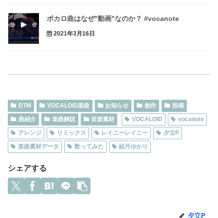
ボカロ曲はなぜ"動画"なのか？ #vocanote
2021年3月16日
DTM
VOCALOID楽曲
お知らせ
創作
投稿
曲紹介
楽曲解説
音楽素材
VOCALOID
vocanote
アレンジ
リミックス
レイニーレイニー
夕立P
楽曲素材データ
歌ってみた
結月ゆかり
シェアする
夕立P