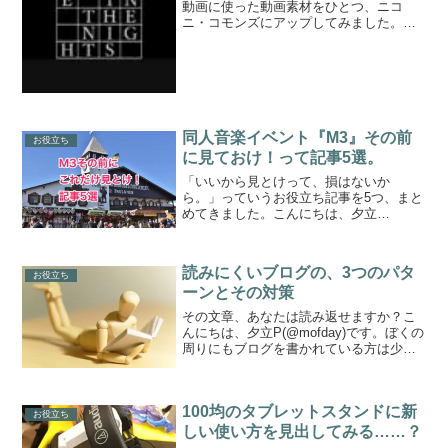
動画に使った動画素材をひとつ、ニコ
ニ・コモンズにアップしてみました。
『DANCE IN THE NIGHTS』って文字が
某音ゲー（古い）っぽいカンジに出ま
す。こんなカンジです。素材のダウンロ
ードはニコニ・...
同人音楽イベント『M3』その前
お役立ち
に見ておけ！って記事5選。
「いいから見とけって、損はないか
ら。」っていうお役立ち記事を5つ、まと
めてきました。こんにちは、夕立
P(@Yu_dachiP)です。今年も秋M3が近づ
いてまいりました。クリエイターの皆さ
まにおかれましては作品の制作進行等、
読みにくいブログの、3つのパタ
お役立ち
順調でしょうか。今...
ーンとその対策
その文章、あなたは読み返せますか？こ
んにちは、夕立P(@mofday)です。ぼくの
周りにもブログを書かれている方は少人
数ですが存在します。ものすごいPVの伸
び方をされている方から、活動報告のみ
に使われている方まで様々です。こうい
100均のタブレットスタンドに新
った方々の中...
お役立ち
しい使い方を見出してみる……？