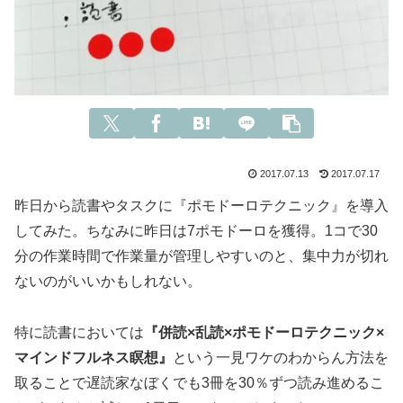
2017.07.13
2017.07.17
昨日から読書やタスクに『ポモドーロテクニック』を導入
してみた。ちなみに昨日は7ポモドーロを獲得。1コで30
分の作業時間で作業量が管理しやすいのと、集中力が切れ
ないのがいいかもしれない。
特に読書においては
『併読×乱読×ポモドーロテクニック×
マインドフルネス瞑想』
という一見ワケのわからん方法を
取ることで遅読家なぼくでも3冊を30％ずつ読み進めるこ