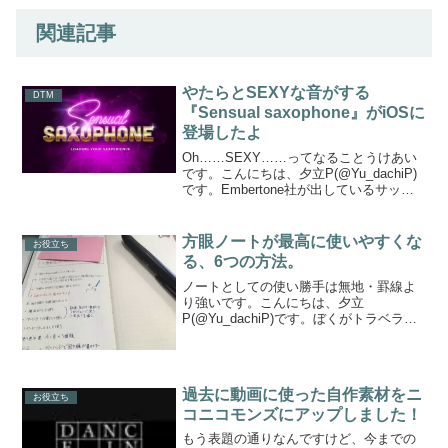
関連記事
やたらとSEXYな音がする
DTM
『Sensual saxophone』がiOSに
登場したよ
Oh……SEXY……ってなることうけあい
です。こんにちは、夕立P(@Yu_dachiP)
です。Embertone社が出しているサック
ス音源、『Sensual saxophone』をご存
知でしょうか。知らない方は下記
YouTube動画をご覧く...
方眼ノートが最高に使いやすくな
お役立ち
る、6つの方法。
ノートとしての使い勝手は無地・罫線よ
り強いです。こんにちは、夕立
P(@Yu_dachiP)です。ぼくがトラベラー
ズノートのリフィルにも使っているカ.ク
リエでも採用されている、方眼ノート。
ここしばらく、文具好きの人達にも話題
になっていたようで...
過去に動画に使った自作素材をニ
お役立ち
コニコモンズにアップしました！
もう表題の通りなんですけど、今までの