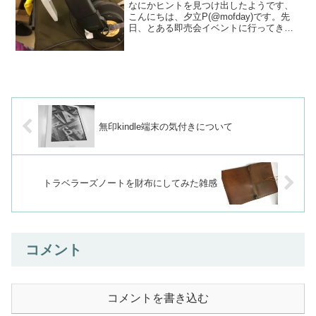
なにかヒントを見つけ出したようです、
こんにちは、夕立P(@mofday)です。先
日、とある即売会イベントに行ってきた
のですが……挨拶する方はじめてお会い
する方に「ブログ読んでます！」と言わ
れまくってなんとまあ。その方々の中か
らひとり「うちで...
無印kindle端末の気付きについて
トラベラーズノートを財布にしてみた雑感
コメント
コメントを書き込む