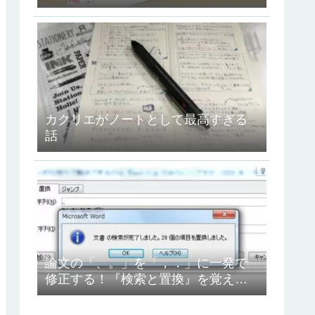
ュコット』を使ってみたよ！
カクリエがノートとして最高すぎる
話
論文の「、。」を「，．」に一発で
修正する！『検索と置換』を覚えよ
う