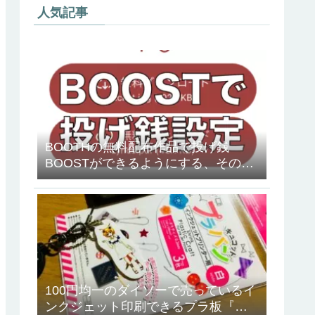
人気記事
BOOTHの無料配布作品で投げ銭
BOOSTができるようにする、その方
法
100円均一のダイソーで売っているイ
ンクジェット印刷できるプラ板『キ