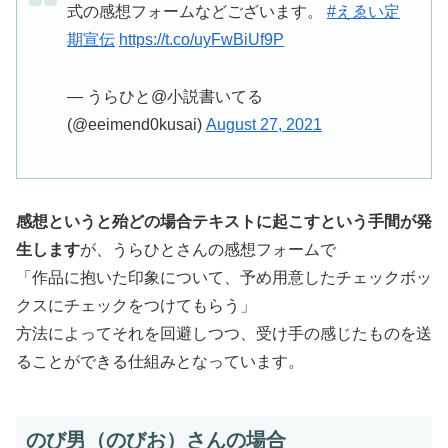
式の感想フォームなどございます。
#えゑい定
期宣伝
https://t.co/uyFwBiUf9P
— うらひと@小説書いてる
(@eeimend0kusai)
August 27, 2021
感想というと殆どの場合テキストに起こすという手間が発
生します
が、うらひとさんの感想フォームで
「作品に抱いた印象について、予め用意したチェックボッ
クスにチェックをつけてもらう」
方法によってそれを回避しつつ、受け手の感じたものを送
ることができる仕組みとなっています。
のび男（のびお）さんの場合