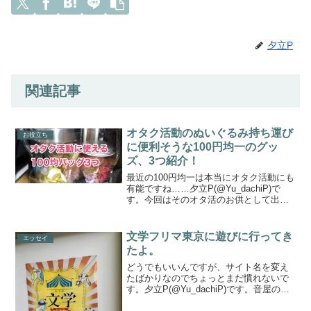
夕立P
関連記事
オタク活動のぬいぐるみ持ち運び
お役立ち
に便利そうな100円均一のグッ
ズ、3つ紹介！
最近の100円均一は本当にオタク活動にも
有能ですね……夕立P(@Yu_dachiP)で
す。今回はそのオタ活のお供として出歩
く（とは言ってもこのご時世ではありま
すが）そのぬいぐるみを、もっと見せび
らかしたい！っていう人向けの便利グッ
文学フリマ東京に遊びに行ってき
エッセイ
ズを紹介し...
たよ。
どうでもいいんですが、サイト名を変え
たばかりなのでちょっとまだ慣れないで
す。夕立P(@Yu_dachiP)です。音屋の皆
様方にはメディアミックス即売会のM3で