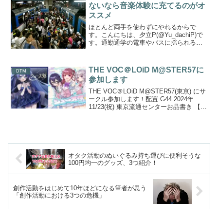
ないなら音楽体験に充てるのがオ
ススメ
ほとんど両手を使わずにやれるからで
す。こんにちは、夕立P(@Yu_dachiP)で
す。通勤通学の電車やバスに揺られる移
動時間、本当にコレは無駄な時間だとし
か思えないぼくですが、そのぼく自身も
現在は横浜の端から浅草までなが～～い
THE VOC＠LOiD M@STER57に
DTM
移動時間で毎日...
参加します
THE VOC＠LOiD M@STER57(東京) にサ
ークル参加します！配置:G44 2024年
11/23(祝) 東京流通センターお品書き 【新
譜】初音ミク & TOKYO6『シュース
タ！』2000円 or 2枚セット3000円 【旧
譜】...
オタク活動のぬいぐるみ持ち運びに便利そうな
100円均一のグッズ、3つ紹介！
創作活動をはじめて10年ほどになる筆者が思う
「創作活動における3つの危機」