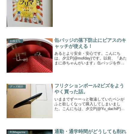
おなじみなTRC（東京流通センター）で
開催されている、第二三回文学フリマ東
京に行っ...
缶バッジの落下防止にピアスのキ
お役立ち
ャッチが使える！
あるとより安全・安心です。こんにち
は、夕立P(@mofday)です。以前、『あた
まに赤ちゃんがいます』缶バッジを作り
ました。自分でも付けていたのですが、
悲しいことに1個落としてなくしてしまい
ました。今頃あかちゃんママがいなくて
泣いてるわ。実...
フリクションボール2ビズをよう
グッズ紹介
やく買った話。
いままでずーーっと敬遠していたペンが
ふと欲しくなって購入してしまいまし
た。こんにちは、夕立P(@Yu_dachiP)で
す。以前、フリクションボールペンを買
い集めて使い心地のレビューをしたこと
がありました。ですが、その時はこちら
のフリクション...
通勤・通学時間がどうしても削れ
R3Magazine