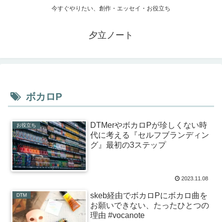
今すぐやりたい、創作・エッセイ・お役立ち
夕立ノート
ボカロP
DTMerやボカロPが珍しくない時
お役立ち
代に考える『セルフブランディン
グ』最初の3ステップ
2023.11.08
skeb経由でボカロPにボカロ曲を
DTM
お願いできない、たったひとつの
理由 #vocanote