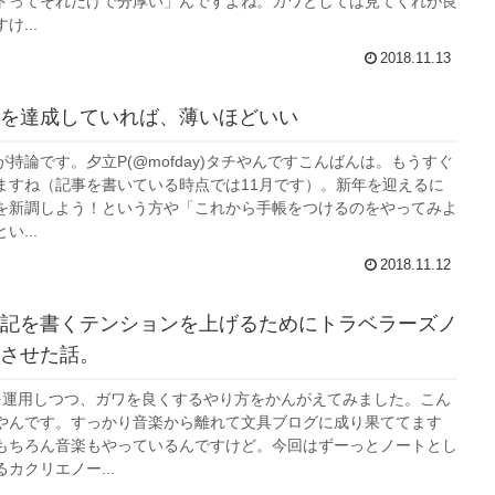
トってそれだけで分厚い」んですよね。ガワとしては見てくれが良
...
2018.11.13
を達成していれば、薄いほどいい
持論です。夕立P(@mofday)タチやんですこんばんは。もうすぐ
ますね（記事を書いている時点では11月です）。新年を迎えるに
を新調しよう！という方や「これから手帳をつけるのをやってみよ
...
2018.11.12
記を書くテンションを上げるためにトラベラーズノ
させた話。
を運用しつつ、ガワを良くするやり方をかんがえてみました。こん
やんです。すっかり音楽から離れて文具ブログに成り果ててます
もちろん音楽もやっているんですけど。今回はずーっとノートとし
カクリエノー...