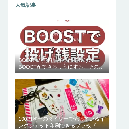
人気記事
BOOTHの無料配布作品で投げ銭
BOOSTができるようにする、その方
法
100円均一のダイソーで売っているイ
ンクジェット印刷できるプラ板『キ