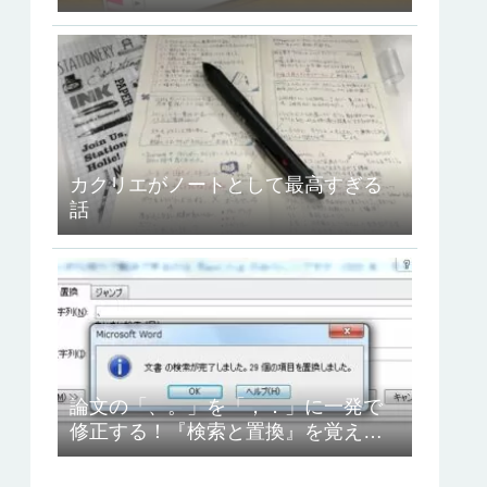
ュコット』を使ってみたよ！
カクリエがノートとして最高すぎる
話
論文の「、。」を「，．」に一発で
修正する！『検索と置換』を覚えよ
う