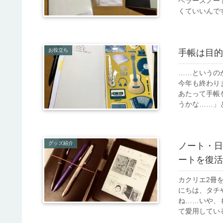
ベラーズノー
くていいんですけ
お役立ち
手帳は目的
……というのが
今年も終わり
あたって手帳
うかな……」とい
グッズ紹介
ノート・日
ートを復活
カクリエ2冊
にちは、タチ
ね……いや、
て愛用している