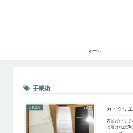
ホーム
手帳術
お役立ち
カ・クリエ
表題どおりです
は薄ければ薄