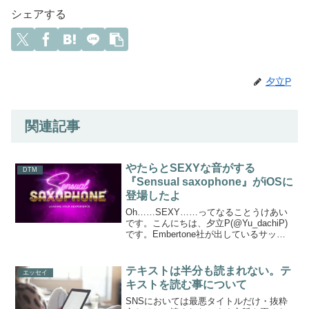
シェアする
夕立P
関連記事
やたらとSEXYな音がする
DTM
『Sensual saxophone』がiOSに
登場したよ
Oh……SEXY……ってなることうけあい
です。こんにちは、夕立P(@Yu_dachiP)
です。Embertone社が出しているサック
ス音源、『Sensual saxophone』をご存
知でしょうか。知らない方は下記
YouTube動画をご覧く...
テキストは半分も読まれない。テ
エッセイ
キストを読む事について
SNSにおいては最悪タイトルだけ・抜粋