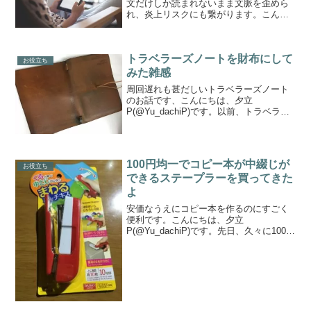
文だけしか読まれないまま文脈を歪めら
れ、炎上リスクにも繋がります。こんに
ちは、夕立P(@Yu_dachiP)です。ブログ
をまともに始めてから数年経ちます。ま
たTwitterなどのSNSに身を投じてから
トラベラーズノートを財布にして
も...
お役立ち
みた雑感
周回遅れも甚だしいトラベラーズノート
のお話です、こんにちは、夕立
P(@Yu_dachiP)です。以前、トラベラー
ズノートのパスポートサイズをお財布化
したという話をしました。しばらく使っ
てみて、その雑感を書いてみます。書い
てる結論としては「あ...
100円均一でコピー本が中綴じが
お役立ち
できるステープラーを買ってきた
よ
安価なうえにコピー本を作るのにすごく
便利です。こんにちは、夕立
P(@Yu_dachiP)です。先日、久々に100円
均一（ダイソー）に寄ってみたら、いく
つか面白そうなモノを見つけてきたので
その中の一つ『まわるホッチキス』要す
るに中綴じ製本がで...