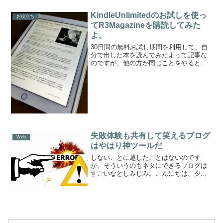
KindleUnlimitedのお試しを使っ
お役立ち
てR3Magazineを購読してみた
よ。
30日間の無料お試し期間を利用して、自
分で出した本を読んでみたよって記事な
のですが、他の方が同じことをやるとな
んと無料でこれらの本が読めるという超
オトク記事です、夕立P(@Yu_dachiP)で
す。ぶっちゃけこれを中途半端な数やら
れたらぼく...
失敗体験も共有して笑えるブログ
Web
はやはり神ツールだ
しないことに越したことはないのです
が、そういうのもネタにできるブログは
すごいなとしみじみ。こんにちは、夕立
P(@Yu_dachiP)です。そもそも今のよう
な形でブログをはじめてみたそもそもの
キッカケも、前ブログのデータべースを
ふっ飛ばしてし...