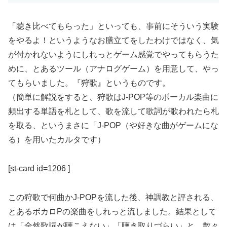
「聴き比べてもらった」といっても、事前にそういう実験
をやるよ！というようなお膳立てをしたわけではなく、気
が付かれないようにしれっとゲーム感覚でやってもらうた
めに、とあるツール（アナログゲーム）を用意して、やっ
てもらいました。『狩歌』というものです。
（簡単に解説をすると、狩歌はJ-POP等のボーカル楽曲に
頻出する単語を札として、歌を流して歌詞が歌われたら札
を取る、というまさに「J-POP（や好きな曲がゲームにな
る）を用いたカルタです）
[st-card id=1206 ]
この狩歌で何曲かJ-POPを流した後、神調教と評される、
とあるボカロPの楽曲をしれっと流しました。結果として
は「全然歌詞が聴こえない」「聴き取りづらい」と、散々