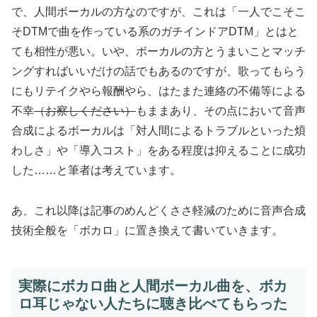
で、人間ボーカルの方なのですが、これは「一人でこそこ
そDTMで曲を作っている系のガチインドアDTM」とはと
ても相性が悪い。いや、ボーカルの方とうまいことマッチ
ングすればいいだけの話でもあるのですが、歌ってもらう
にもリテイクやら報酬やら、はたまた連絡の不備等による
不幸
（お察しください）
もままあり、その点において音声
合成によるボーカルは「対人間によるトラブルといった煩
わしさ」や「導入コスト」をある程度は抑えることに成功
した……と筆者は考えています。
あ、これ以降は記事のめんどくささ軽減のために音声合成
技術全般を「ボカロ」に置き換えて書いていきます。
実際にボカロ曲と人間ボーカル曲を、ボカ
ロ耳じゃない人たちに聴き比べてもらった