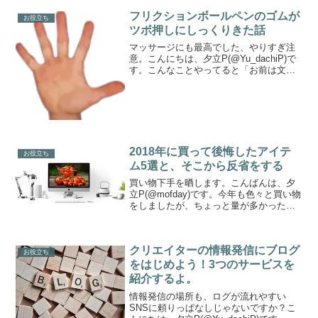
フリクションボールペンのゴムが
お役立ち
ツボ押しにしっくりきた話
マッサージにも最高でした、やりすぎ注
意。こんにちは、夕立P(@Yu_dachiP)で
す。こんなことやってると「お前は文具
で何をやっているんだ」と言われそうで
すが、ふと思いつきでマッサージ棒の代
わりにフリクションボールを使ったらす
ごくしっくり...
2018年に買って後悔したアイテ
お役立ち
ム5選と、そこから反省をする
買い物下手を晒します。こんばんは、夕
立P(@mofday)です。今年も色々と買い物
をしましたが、ちょっと量が多かったり
とか目的が意外と果たせていないとかい
うものも多かったので、反省としてこの
記事を書いてみます。反省なので「ココ
クリエイターの情報発信にブログ
がダメ！」だけ...
お役立ち
をはじめよう！3つのサービスを
紹介するよ。
情報発信の場所も、ログが流れやすい
SNSに頼りっぱなしじゃないですか？こ