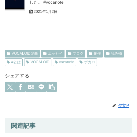
した。 #vocanote
2021年1月2日
VOCALOID楽曲
エッセイ
ブログ
創作
読み物
#とは
VOCALOID
vocanote
ボカロ
シェアする
夕立P
関連記事