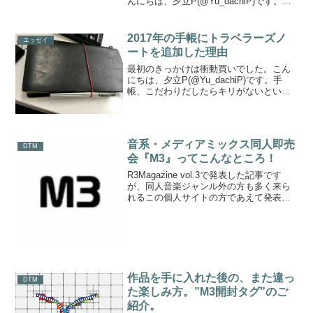
んにちは、夕立P(@Yu_dachiP)です。近
年はクリエイターが作品をアップするの
にも、Twitterや InstagramなどのSNSが
メインになりつつあります。確...
2017年の手帳にトラベラーズノ
エッセイ
ートを追加した理由
最初のきっかけは衝動買いでした。こん
にちは、夕立P(@Yu_dachiP)です。手
帳、こだわりだしたらキリがないという
話は人づてにもネットづてにも聞きま
す。毎年手帳を変えるという移り気なの
か冒険家なのかみたいな手帳ユーザーも
チラホラいます。...
音系・メディアミックス同人即売
DTM
会『M3』ってこんなところ！
R3Magazine vol.3で発表した記事です
が、同人音楽ジャンル外の方も多く来ら
れるこの個人サイトの方であえて発表し
ます。夕立P(@mofday)ですこんにちは。
今回はぼく自身も作曲者であり、アマチ
ュア音楽のリスナーであることから
「そ...
作品を手に入れた後の、また違っ
DTM
た楽しみ方。”M3開封タグ”のご
紹介。