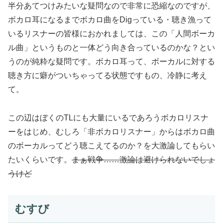
半分あてつけみたいな疑問なので非常に恐縮なのですが、
ボカロ耳になるまでボカロ曲をDigっている・聴き漁って
いるリスナーの皆様におかれましては、この「人間ボーカ
ル曲」というものと一体どう向き合っているのかな？とい
うのが純粋な疑問です。ボカロ耳って、ボーカルに対する
聴き方に癖がついちゃってる状態ですもの、冷静に考え
て。
この辺はぼくのTLにも大量にいるであろうボカロリスナ
ーをはじめ、むしろ「非ボカロリスナー」からはボカロ曲
のボーカルってどう聴こえてるのか？を大激論してもらい
たいくらいです。
まぁ戦争……激論は避けられないでしょ
うけど
むすび