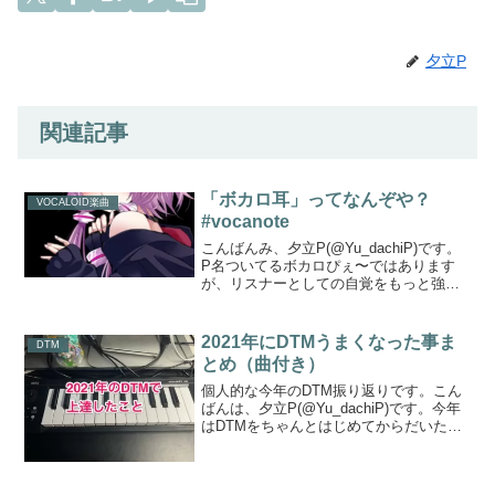
夕立P
関連記事
「ボカロ耳」ってなんぞや？
VOCALOID楽曲
#vocanote
こんばんみ、夕立P(@Yu_dachiP)です。
P名ついてるボカロぴぇ〜ではあります
が、リスナーとしての自覚をもっと強く
持ちたいお年頃です、いやん。はてさて
今回はタイトルの通り「ボカロ耳」と、
ぼくが勝手につけた（どっかで見聞きし
2021年にDTMうまくなった事ま
DTM
たような覚え...
とめ（曲付き）
個人的な今年のDTM振り返りです。こん
ばんは、夕立P(@Yu_dachiP)です。今年
はDTMをちゃんとはじめてからだいたい
7〜8年くらいになります。10年を迎える
時にはしっかりした制作物をリリースし
たいな〜と考えていたのですが、DTMに