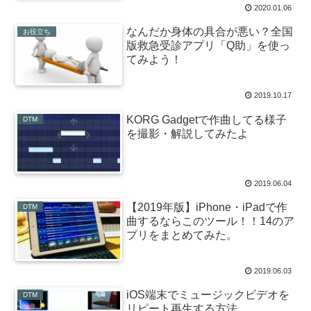
2020.01.06
なんだか身体の具合が悪い？全国
お役立ち
版救急受診アプリ「Q助」を使っ
てみよう！
2019.10.17
KORG Gadgetで作曲してる様子
DTM
を撮影・解説してみたよ
2019.06.04
【2019年版】iPhone・iPadで作
DTM
曲するならこのツール！！14のア
プリをまとめてみた。
2019.06.03
iOS端末でミュージックビデオを
DTM
リピート再生する方法