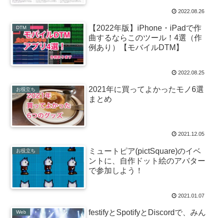
2022.08.26
【2022年版】iPhone・iPadで作
DTM
曲するならこのツール！4選（作
例あり）【モバイルDTM】
2022.08.25
2021年に買ってよかったモノ6選
お役立ち
まとめ
2021.12.05
ミュートピア(pictSquare)のイベ
お役立ち
ントに、自作ドット絵のアバター
で参加しよう！
2021.01.07
festifyとSpotifyとDiscordで、みん
Web