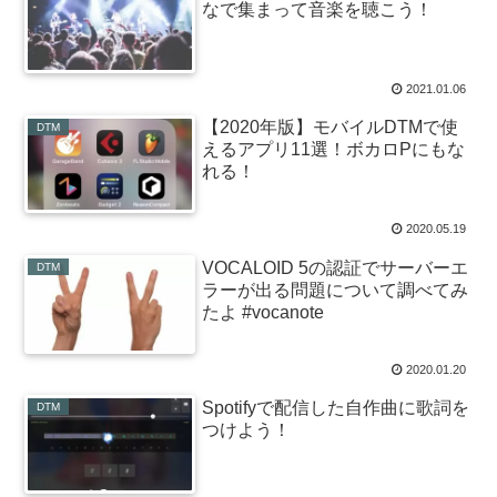
なで集まって音楽を聴こう！
2021.01.06
【2020年版】モバイルDTMで使
DTM
えるアプリ11選！ボカロPにもな
れる！
2020.05.19
VOCALOID 5の認証でサーバーエ
DTM
ラーが出る問題について調べてみ
たよ #vocanote
2020.01.20
Spotifyで配信した自作曲に歌詞を
DTM
つけよう！