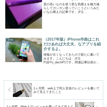
質の高いものを使う変な気構えを極力減
らしてガンガン使っていこうというみた
いな心構えの記事です。夕立
P(@Yu_dachiP)です。やはり質の高いモ
ノはテンションが上がる持っているだけ
でテンションがあがる、例えばDTMにお
ける音源や鍵盤などの...
（2017年版）iPhone作曲はこれ
DTM
だけあれば大丈夫、なアプリを紹
介するよ。
情報が古くなってきたので新たに書いて
みます。こんにちは、夕立
P(@Yu_dachiP)です。関連記事以前から
iPhoneでの作曲作業を推し進めている当
ブログですが、iOS11へのアップデートに
従って、使えなくなるDTMアプリもいく
つかあった...
1ヶ月間、web上で同人音楽のレビューを書いて
みて見えてきたこと
1ヶ月間、Web上でレビューを書いてきて見えて