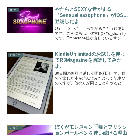
やたらとSEXYな音がする
DTM
『Sensual saxophone』がiOSに
登場したよ
Oh……SEXY……ってなることうけあい
です。こんにちは、夕立P(@Yu_dachiP)
です。Embertone社が出しているサック
ス音源、『Sensual saxophone』をご存
知でしょうか。知らない方は下記
YouTube動画をご覧く...
KindleUnlimitedのお試しを使っ
お役立ち
てR3Magazineを購読してみた
よ。
30日間の無料お試し期間を利用して、自
分で出した本を読んでみたよって記事な
のですが、他の方が同じことをやるとな
んと無料でこれらの本が読めるという超
オトク記事です、夕立P(@Yu_dachiP)で
す。ぶっちゃけこれを中途半端な数やら
れたらぼく...
ぼくがモレスキン手帳とフリクシ
お役立ち
ョンボールペンを使い続ける理由