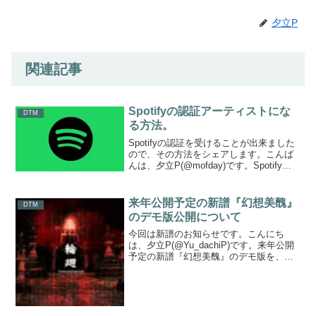
夕立P
関連記事
Spotifyの認証アーティストにな
DTM
る方法。
Spotifyの認証を受けることが出来ました
ので、その方法をシェアします。こんば
んは、夕立P(@mofday)です。Spotify、
やってますか？毎月980円で音楽をシャワ
ーのごとく消費することができる恐ろし
いツールです。アマチュアのアーテ...
来年公開予定の新譜『幻想美醜』
DTM
のデモ版公開について
今回は新譜のお知らせです。こんにち
は、夕立P(@Yu_dachiP)です。来年公開
予定の新譜『幻想美醜』のデモ版を、こ
ちら（Google forms）で公開します！！
感想フォーム内にデモ版ファイルのダウ
ンロードURLが掲載されていますの
で、...