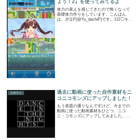
ょう！2』を使ってみてるよ
体力の衰えを感じてきたので怖くなって
基礎体力作りをしています。こんばん
は、夕立P(@Yu_dachiP)です。1日◯キロ
メートルとかそういう基準がおおよそ分
かればラクだし走る気力も出るけど、い
ちいちそういうのを計るのもめんどくさ
いなーって思...
過去に動画に使った自作素材をニ
お役立ち
コニコモンズにアップしました！
もう表題の通りなんですけど、今までの
動画に使った動画素材をひとつ、ニコ
ニ・コモンズにアップしてみました。
『DANCE IN THE NIGHTS』って文字が
某音ゲー（古い）っぽいカンジに出ま
す。こんなカンジです。素材のダウンロ
ードはニコニ・...