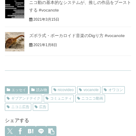
ニコ動の基本的なシステムが、推しの作品をブースト
する #vocanote
2021年3月15日
ズボラ式・ボーカロイド音楽のDigり方 #vocanote
2021年1月8日
エッセイ
読み物
nicovideo
vocanote
オワコン
ギブアンドテイク
コミュニティ
ニコニコ動画
ニコニ広告
広告
シェアする