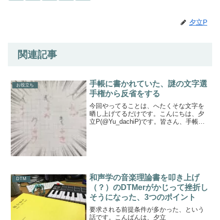
夕立P
関連記事
手帳に書かれていた、謎の文字選
お役立ち
手権から反省をする
今回やってることは、へたくそな文字を
晒し上げてるだけです。こんにちは、夕
立P(@Yu_dachiP)です。皆さん、手帳や
メモ・ノートを利用していますでしょう
か。そうでなくても文字を手書きする機
会はまぁそこそこあるかと思います
（え、ない？）。...
和声学の音楽理論書を叩き上げ
DTM
（？）のDTMerがかじって挫折し
そうになった、3つのポイント
要求される前提条件が多かった、という
話です。こんばんは、夕立