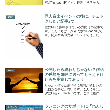
P(@Yu_dachiP)です。最近「そろそろ君
も和声学とか学んでみたらどうだい」と
あちこちから声をかけていただいて、お
まけに「勉強するならこの本がしっかり
同人音楽イベントの後に、チェッ
DTM
していて良いよ」と教えて...
クしたい記事2つ
主にM3に参加されている方向けの記事で
す。こんにちは、夕立P(@Yu_dachiP)で
す。同人音楽即売会イベントでは、たく
さんの素敵な作品に出会えるかと思いま
す。それらの作品について、こういった
話もあるよというのをシェアしたいと思
います。1...
公開したら終わりじゃない？作品
Web
の感想を気軽に送ってもらえる仕
組みを用意してみよう
せっかく作った創作物に感想が欲しいの
は自然な事だと思います。こんにちは、
夕立P(@Yu_dachiP)です。これは創作活
動を始めた頃から今までず〜〜っと何度
も聞いてきた嘆きなのですが「作品に感
想が欲しい！！」というものがありま
ランニングのサポートに『ねんし
お役立ち
す。作品にレス...