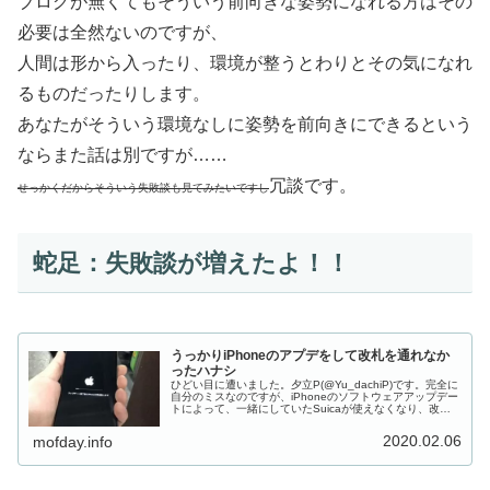
ブログが無くてもそういう前向きな姿勢になれる方はその
必要は全然ないのですが、
人間は形から入ったり、環境が整うとわりとその気になれ
るものだったりします。
あなたがそういう環境なしに姿勢を前向きにできるという
ならまた話は別ですが……
冗談です。
せっかくだからそういう失敗談も見てみたいですし
蛇足：失敗談が増えたよ！！
うっかりiPhoneのアプデをして改札を通れなか
ったハナシ
ひどい目に遭いました。夕立P(@Yu_dachiP)です。完全に
自分のミスなのですが、iPhoneのソフトウェアアップデー
トによって、一緒にしていたSuicaが使えなくなり、改札
口で20分棒立ちするハメになった話をします。みんな気を
つけよう...
2020.02.06
mofday.info