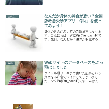
なんだか身体の具合が悪い？全国
お役立ち
版救急受診アプリ「Q助」を使っ
てみよう！
身体の具合が悪い時の判断材料になりま
す。こんにちは、夕立P(@Yu_dachiP)で
す。先日、なんどか「視界が明滅する」
「吐き気と頭痛がひどい」といった、あ
まりよろしくない症状が出ていたことが
続いていたのですが、病院を受診する・
救急車を呼ぶ...
Webサイトのデータベースをぶっ
Web
飛ばしました。
タイトル通り、今まで書いた記事という
資産を不注意でフイにしてしまいまし
た、夕立P(@Yu_dachiP)ですこんばん
は。