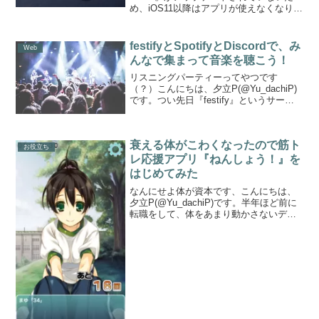
め、iOS11以降はアプリが使えなくなりま
した。現在、nano studio2を開発中との噂
もありますが……どうなることやら。関
連記事2018年版の記事はこちらで...
festifyとSpotifyとDiscordで、み
Web
んなで集まって音楽を聴こう！
リスニングパーティーってやつです
（？）こんにちは、夕立P(@Yu_dachiP)
です。つい先日『festify』というサービ
スを知り、また知人がそれを利用したリ
スニングパーティーを開催して面白い体
験だったので、やり方とちょっとした宣
衰える体がこわくなったので筋ト
伝をした...
お役立ち
レ応援アプリ『ねんしょう！』を
はじめてみた
なんにせよ体が資本です、こんにちは、
夕立P(@Yu_dachiP)です。半年ほど前に
転職をして、体をあまり動かさないデス
クワーク中心の生活になってからびっく
りするほど太ってしまいました。以前か
ら使っている難消化性デキストリンもあ
るのですが、...