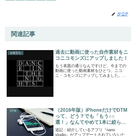
夕立P
関連記事
過去に動画に使った自作素材をニ
お役立ち
コニコモンズにアップしました！
もう表題の通りなんですけど、今までの
動画に使った動画素材をひとつ、ニコ
ニ・コモンズにアップしてみました。
『DANCE IN THE NIGHTS』って文字が
某音ゲー（古い）っぽいカンジに出ま
す。こんなカンジです。素材のダウンロ
ードはニコニ・...
（2016年版）iPhoneだけでDTM
DTM
って、どう？でも「もう○○
選！」なんてやめて1本に絞らな
い？
追記：紹介しているアプリ『nano
studio』がアップデートされていないた