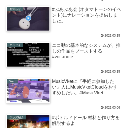
#ぷあぷあ会 (オタマトーンのイベ
お知らせ
ント)にナレーションを提供しま
した。
2021.03.15
ニコ動の基本的なシステムが、推
エッセイ
しの作品をブーストする
#vocanote
2021.03.15
MusicVketに『手軽に参加した
Web
い』人にMusicVketCloudをおす
すめしたい。#MusicVket
2021.03.06
#ボトルドドール 材料と作り方を
グッズ紹介
解説するよ