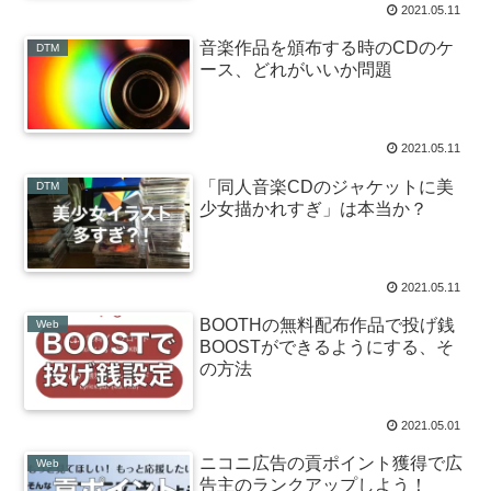
2021.05.11
音楽作品を頒布する時のCDのケ
DTM
ース、どれがいいか問題
2021.05.11
「同人音楽CDのジャケットに美
DTM
少女描かれすぎ」は本当か？
2021.05.11
BOOTHの無料配布作品で投げ銭
Web
BOOSTができるようにする、そ
の方法
2021.05.01
ニコニ広告の貢ポイント獲得で広
Web
告主のランクアップしよう！