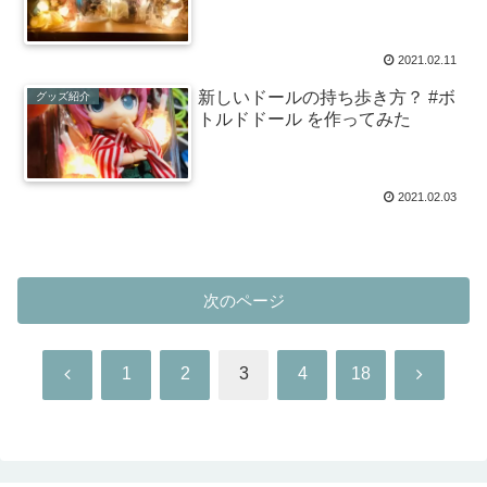
2021.02.11
新しいドールの持ち歩き方？ #ボ
グッズ紹介
トルドドール を作ってみた
2021.02.03
次のページ
前
次
1
2
3
4
18
へ
へ