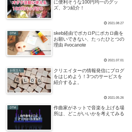
に便利そうな100円均一のグッ
ズ、3つ紹介！
2021.08.27
skeb経由でボカロPにボカロ曲を
DTM
お願いできない、たったひとつの
理由 #vocanote
2021.07.01
クリエイターの情報発信にブログ
お役立ち
をはじめよう！3つのサービスを
紹介するよ。
2021.05.26
作曲家がネットで音楽を上げる場
DTM
所は、どこがいいかを考えてみる