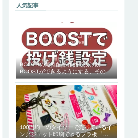
人気記事
BOOTHの無料配布作品で投げ銭
BOOSTができるようにする、その方
法
100円均一のダイソーで売っているイ
ンクジェット印刷できるプラ板『キ