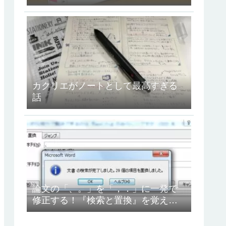
ュコット』を使ってみたよ！
カクリエがノートとして最高すぎる
話
論文の「、。」を「，．」に一発で
修正する！『検索と置換』を覚えよ
う